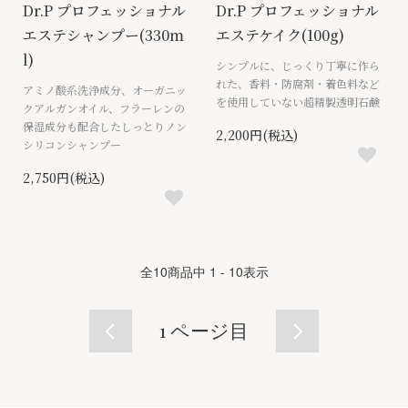
Dr.P プロフェッショナル
Dr.P プロフェッショナル
エステシャンプー(330m
エステケイク(100g)
l)
シンプルに、じっくり丁寧に作ら
れた、香料・防腐剤・着色料など
アミノ酸系洗浄成分、オーガニッ
を使用していない超精製透明石鹸
クアルガンオイル、フラーレンの
保湿成分も配合したしっとりノン
2,200円(税込)
シリコンシャンプー
2,750円(税込)
全
10
商品中
1 - 10
表示
1
ページ目