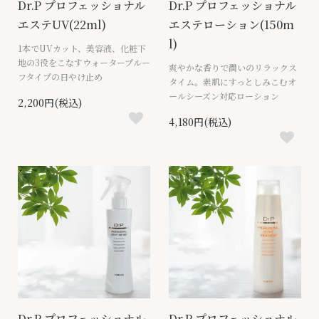
Dr.P プロフェッショナル
Dr.P プロフェッショナル
エステUV(22ml)
エステローション(150m
l)
1本でUVカット、美容液、化粧下
地の3役をこなすウォータープルー
爽やかな香りで潤いのリラックス
フタイプの日やけ止め
タイム。素肌にすっとしみこむオ
ールシーズン対応ローション
2,200円(税込)
4,180円(税込)
Dr.P プロフェッショナル
Dr.P プロフェッショナル