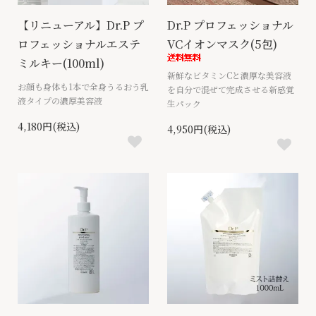
【リニューアル】Dr.P プ
Dr.P プロフェッショナル
ロフェッショナルエステ
VCイオンマスク(5包)
ミルキー(100ml)
新鮮なビタミンCと濃厚な美容液
お顔も身体も1本で全身うるおう乳
を自分で混ぜて完成させる新感覚
液タイプの濃厚美容液
生パック
4,180円(税込)
4,950円(税込)