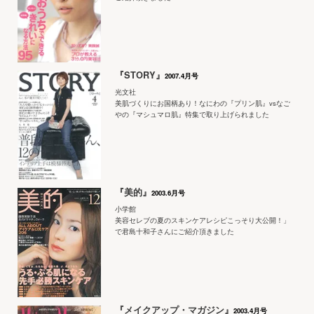
『STORY』
2007.4月号
光文社
美肌づくりにお国柄あり！なにわの『プリン肌』vsなご
やの『マシュマロ肌』特集で取り上げられました
『美的』
2003.6月号
小学館
美容セレブの夏のスキンケアレシピこっそり大公開！」
で君島十和子さんにご紹介頂きました
『メイクアップ・マガジン』
2003.4月号