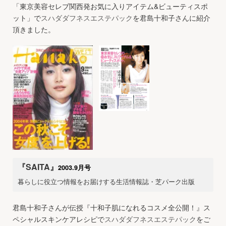
「東京美容セレブ関西発お気に入りアイテム&ビューティスポ
ット」で
スハダダフネスエステパック
を君島十和子さんに紹介
頂きました。
『SAITA』
2003.9月号
暮らしに役立つ情報をお届けする生活情報誌・芝パーク出版
君島十和子さんが伝授『十和子肌になれるコスメ全公開！』ス
ペシャルスキンケアレシピで
スハダダフネスエステパック
をご