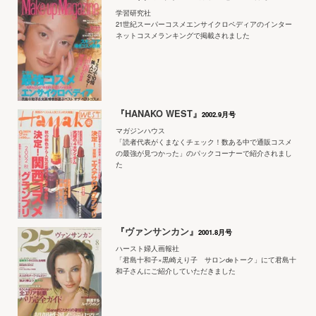
学習研究社
21世紀スーパーコスメエンサイクロペディアのインター
ネットコスメランキングで掲載されました
『HANAKO WEST』
2002.9月号
マガジンハウス
「読者代表がくまなくチェック！数ある中で通販コスメ
の最強が見つかった」のパックコーナーで紹介されまし
た
『ヴァンサンカン』
2001.8月号
ハースト婦人画報社
「君島十和子×黒崎えり子 サロンdeトーク」にて君島十
和子さんにご紹介していただきました