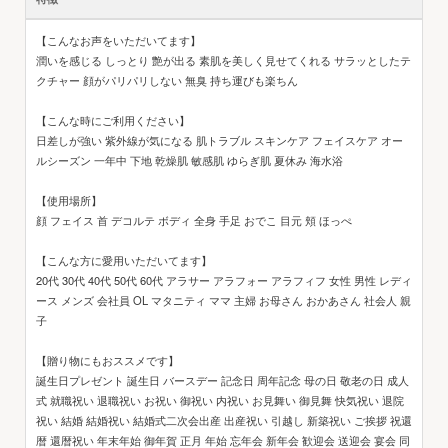
【こんなお声をいただいてます】
潤いを感じる しっとり 艶が出る 素肌を美しく見せてくれる サラッとしたテ
クチャー 顔がパリパリしない 無臭 持ち運びも楽ちん
【こんな時にご利用ください】
日差しが強い 紫外線が気になる 肌トラブル スキンケア フェイスケア オー
ルシーズン 一年中 下地 乾燥肌 敏感肌 ゆらぎ肌 夏休み 海水浴
【使用場所】
顔 フェイス 首 デコルテ ボディ 全身 手足 おでこ 目元 頬 ほっぺ
【こんな方に愛用いただいてます】
20代 30代 40代 50代 60代 アラサー アラフォー アラフィフ 女性 男性 レディ
ース メンズ 会社員 OL マタニティ ママ 主婦 お母さん おかあさん 社会人 親
子
【贈り物にもおススメです】
誕生日プレゼント 誕生日 バースデー 記念日 周年記念 母の日 敬老の日 成人
式 就職祝い 退職祝い お祝い 御祝い 内祝い お見舞い 御見舞 快気祝い 退院
祝い 結婚 結婚祝い 結婚式二次会出産 出産祝い 引越し 新築祝い ご挨拶 祝還
暦 還暦祝い 年末年始 御年賀 正月 年始 忘年会 新年会 歓迎会 送迎会 宴会 同