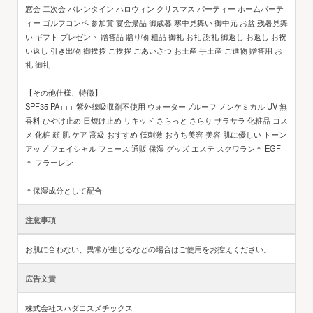
窓会 二次会 バレンタイン ハロウィン クリスマス パーティー ホームパーテ
ィー ゴルフコンペ 参加賞 宴会景品 御歳暮 寒中見舞い 御中元 お盆 残暑見舞
い ギフト プレゼント 贈答品 贈り物 粗品 御礼 お礼 謝礼 御返し お返し お祝
い返し 引き出物 御挨拶 ご挨拶 ごあいさつ お土産 手土産 ご進物 贈答用 お
礼 御礼
【その他仕様、特徴】
SPF35 PA+++ 紫外線吸収剤不使用 ウォータープルーフ ノンケミカル UV 無
香料 ひやけ止め 日焼け止め リキッド さらっと さらり サラサラ 化粧品 コス
メ 化粧 顔 肌 ケア 高級 おすすめ 低刺激 おうち美容 美容 肌に優しい トーン
アップ フェイシャル フェース 通販 保湿 グッズ エステ スクワラン＊ EGF
＊ フラーレン
＊保湿成分として配合
注意事項
お肌に合わない、異常が生じるなどの場合はご使用をお控えください。
広告文責
株式会社スハダコスメチックス