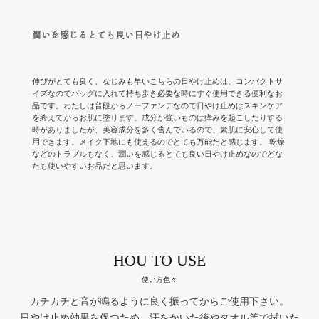
潤いを感じるとても良い日やけ止め
伸びがとても良く、なじみも早いこちらの日やけ止めは、コンパクトサ
イズなのでバッグに入れて持ち歩き必要な時にすぐ使用できる便利なお
品です。わたしは普段からノーファンデなので日やけ止めはスキンケア
を終えてからお肌に塗ります。成分が強いものは痒みを起こしたりする
時がありましたが、美容成分を多く含んでいるので、素肌に安心して使
用できます。メイク下地にも使えるのでとても万能だと感じます。 乾燥
などのトラブルもなく、潤いを感じるとても良い日やけ止めなのでどな
たも使いやすいお品だと思います。
HOU TO USE
使い方色々
カチカチと音が鳴るように良く振ってからご使用下さい。
日やけ止め効果を保つため、汗をかいた後やタオル等で拭いた