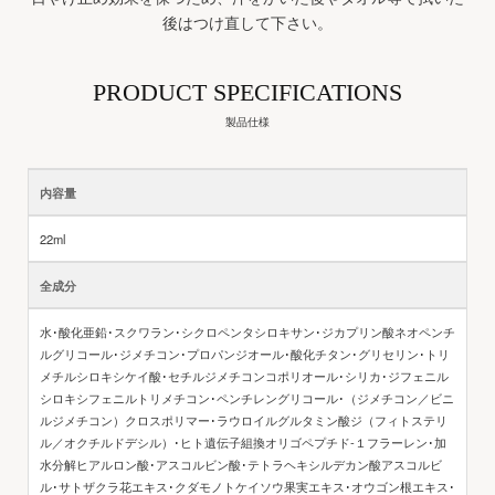
後はつけ直して下さい。
PRODUCT SPECIFICATIONS
製品仕様
内容量
22ml
全成分
水･酸化亜鉛･スクワラン･シクロペンタシロキサン･ジカプリン酸ネオペンチ
ルグリコール･ジメチコン･プロパンジオール･酸化チタン･グリセリン･トリ
メチルシロキシケイ酸･セチルジメチコンコポリオール･シリカ･ジフェニル
シロキシフェニルトリメチコン･ペンチレングリコール･（ジメチコン／ビニ
ルジメチコン）クロスポリマー･ラウロイルグルタミン酸ジ（フィトステリ
ル／オクチルドデシル）･ヒト遺伝子組換オリゴペプチド‐１フラーレン･加
水分解ヒアルロン酸･アスコルビン酸･テトラヘキシルデカン酸アスコルビ
ル･サトザクラ花エキス･クダモノトケイソウ果実エキス･オウゴン根エキス･