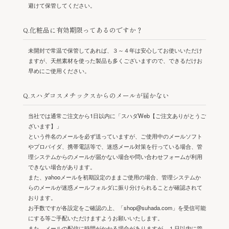
避けて保管してください。
Q.化粧品に有効期限ってあるのですか？
未開封で常温で保管してあれば、３～４年は安心してお使いいただけ
ますが、天然素材を使った製品も多くございますので、できるだけお
早めにご使用ください。
Q.スハダコスメチックスからのメールが届かない
当社では通常ご注文から1日以内に「スハダWeb【ご注文ありがとうご
ざいます】」
という件名のメールを必ず送っていますが、ご使用中のメールソフト
やプロバイダ、携帯電話等で、迷惑メール対策を行っている場合、管
理システムからのメールが届かない場合や問い合わせフォームが利用
できない場合があります。
また、yahooメールを初期設定のままご使用の場合、管理システムか
らのメールが迷惑メールフォルダに振り分けられることが確認されて
おります。
お手数ですが各設定をご確認の上、「shop@suhada.com」を受信可能
にする等ご手配いただけますようお願いいたします。
また、メールの配信に時間がかかる場合がありますが、１日以内に管