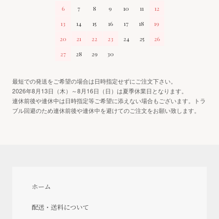
6
7
8
9
10
11
12
13
14
15
16
17
18
19
20
21
22
23
24
25
26
27
28
29
30
最短での発送をご希望の場合は日時指定せずにご注文下さい。
2026年8月13日（木）～8月16日（日）は夏季休業日となります。
連休前後や連休中は日時指定等ご希望に添えない場合もございます。トラ
ブル回避のため連休前後や連休中を避けてのご注文をお願い致します。
ホーム
配送・送料について