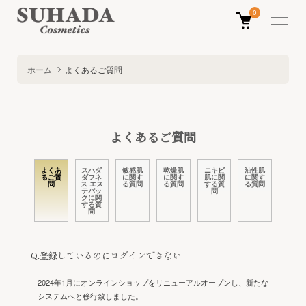
0
ホーム
よくあるご質問
よくあるご質問
よくあ
スハダ
敏感肌
乾燥肌
ニキビ
油性肌
るご質
ダフネ
に関す
に関す
肌に関
に関す
問
ス エス
る質問
る質問
する質
る質問
テパッ
問
クに関
する質
問
Q.登録しているのにログインできない
2024年1月にオンラインショップをリニューアルオープンし、新たな
システムへと移行致しました。