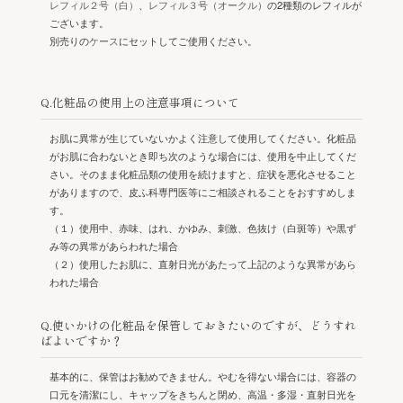
レフィル２号（白）
、
レフィル３号（オークル）
の2種類のレフィルが
ございます。
別売りの
ケース
にセットしてご使用ください。
Q.化粧品の使用上の注意事項について
お肌に異常が生じていないかよく注意して使用してください。化粧品
がお肌に合わないとき即ち次のような場合には、使用を中止してくだ
さい。そのまま化粧品類の使用を続けますと、症状を悪化させること
がありますので、皮ふ科専門医等にご相談されることをおすすめしま
す。
（１）使用中、赤味、はれ、かゆみ、刺激、色抜け（白斑等）や黒ず
み等の異常があらわれた場合
（２）使用したお肌に、直射日光があたって上記のような異常があら
われた場合
Q.使いかけの化粧品を保管しておきたいのですが、どうすれ
ばよいですか？
基本的に、保管はお勧めできません。やむを得ない場合には、容器の
口元を清潔にし、キャップをきちんと閉め、高温・多湿・直射日光を