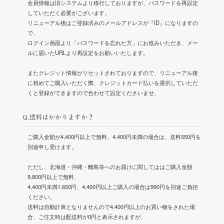
会員情報は旧システムより移行しておりますが、パスワードを再設定
していただく必要がございます。
リニューアル後はご登録済みのメールアドレスが『ID』になりますの
で、
ログイン画面より「パスワードを忘れた方」にお進みいただき、メー
ルに届いたURLより再設定をお願いいたします。
またクレジット情報がリセットされておりますので、リニューアル後
に初めてご購入いただく際、クレジットカード払いを選択していただ
くと登録ができますので合わせて設定くださいませ。
Q.送料はかかりますか？
ご購入金額が4,400円以上で無料、4,400円未満の場合は、送料550円を
別途申し受けます。
ただし、北海道・沖縄・離島等へのお届けに関してははご購入金額
9,800円以上で無料、
4,400円未満1,650円、4,400円以上ご購入の場合は990円を別途ご負担
ください。
送料は自動計算となりませんので4,400円以上のお買い物をされた場
合、ご注文時は配送料が0円と表示されますが、