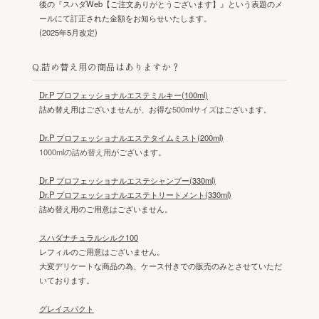
後の『スハダWeb【ご注文ありがとうございます】』という表題のメ
ールにて訂正された金額をお知らせいたします。
(2025年5月改定)
Q.詰め替え用の商品はありますか？
Dr.P プロフェッショナルエステミルキー(100ml)
詰め替え用はございませんが、お得な
500mlサイズ
はございます。
Dr.P プロフェッショナルエステタイムミスト(200ml)
1000mlの詰め替え用
がございます。
Dr.P プロフェッショナルエステシャンプー(330ml)
Dr.P プロフェッショナルエステトリートメント(330ml)
詰め替え用のご用意はございません。
スハダナチュラルシルク100
レフィルのご用意はございません。
大変デリケートな商品の為、ケース付きでの販売のみとさせていただ
いております。
グレイスパクト