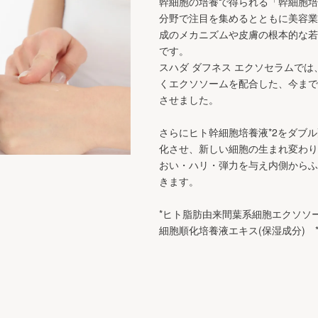
幹細胞の培養で得られる「幹細胞培
分野で注目を集めるとともに美容業
成のメカニズムや皮膚の根本的な若
です。
スハダ ダフネス エクソセラムでは
くエクソソームを配合した、今まで
させました。
さらにヒト幹細胞培養液*2をダブ
化させ、新しい細胞の生まれ変わり
おい・ハリ・弾力を与え内側からふ
きます。
*ヒト脂肪由来間葉系細胞エクソソーム
細胞順化培養液エキス(保湿成分) 