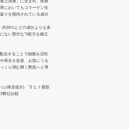
養上清液」に含まれ、医療
界においてもコラーゲン生
返りを期待されている成分
、約30%とどの成分よりも多
にない贅沢な*3処方を確立
ル配合することで細胞を活性
や再生を促進、お肌にうる
っくら弾む輝く艶肌へと導
(保湿成分) *2 ヒト脂肪
*3弊社比較